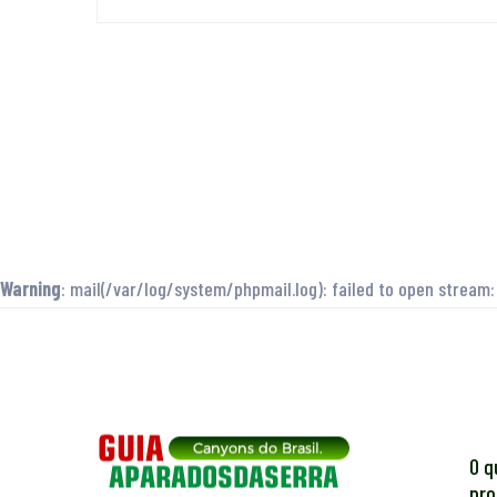
Warning
: mail(/var/log/system/phpmail.log): failed to open stream
O q
pro