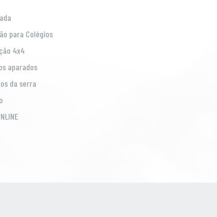
ada
ão para Colégios
ção 4x4
os aparados
os da serra
o
NLINE