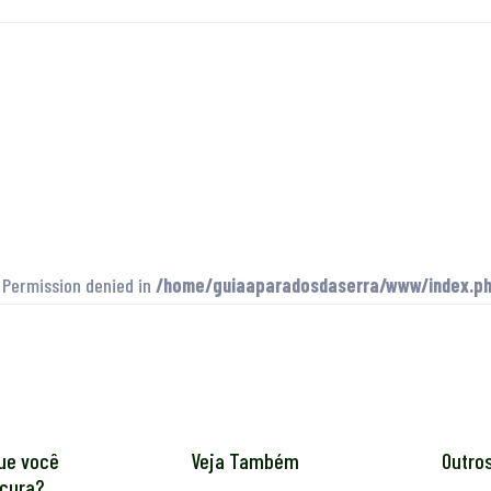
: Permission denied in
/home/guiaaparadosdaserra/www/index.p
ue você
Veja Também
Outro
cura?