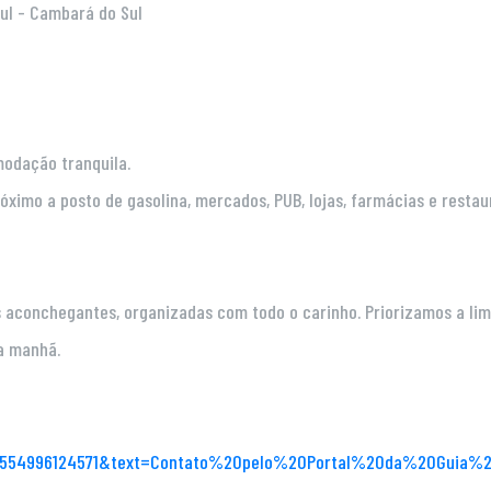
ul - Cambará do Sul
modação tranquila.
óximo a posto de gasolina, mercados, PUB, lojas, farmácias e restau
aconchegantes, organizadas com todo o carinho. Priorizamos a lim
a manhã.
e=5554996124571&text=Contato%20pelo%20Portal%20da%20Guia