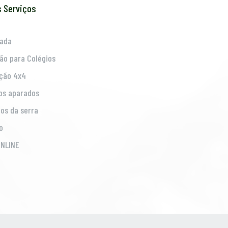
s Serviços
ada
ão para Colégios
ção 4x4
os aparados
os da serra
o
NLINE