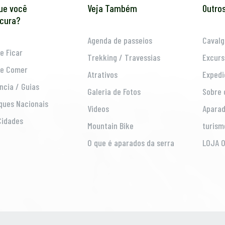
ue você
Veja Também
Outro
cura?
Agenda de passeios
Cavalg
e Ficar
Trekking / Travessias
Excurs
e Comer
Atrativos
Expedi
ncia / Guias
Galeria de Fotos
Sobre 
ques Nacionais
Videos
Aparad
Cidades
Mountain Bike
turism
O que é aparados da serra
LOJA O